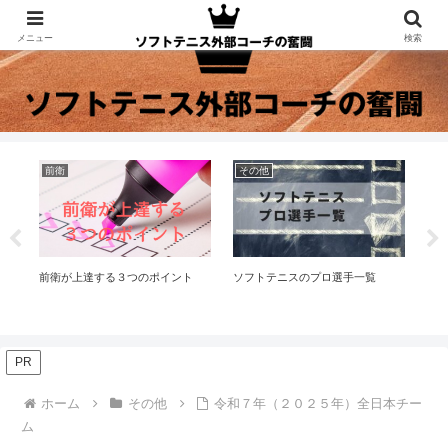
メニュー
検索
前衛
その他
ト
前衛が上達する３つのポイント
ソフトテニスのプロ選手一覧
ソ
ニ
PR
ホーム
その他
令和７年（２０２５年）全日本チー
ム