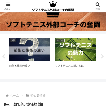
メニュー
検索
技術
その他
そ
レー
前衛と後衛の違い
ソフトテニスの魅力とは
ソ
ホーム
初心者指導
初心者指導