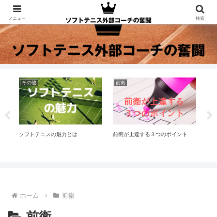
メニュー
検索
その他
前衛
そ
レー
ソフトテニスの魅力とは
前衛が上達する３つのポイント
令和
チ
ホーム
前衛
前衛