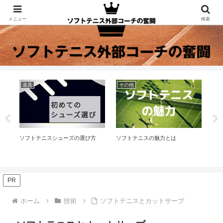
メニュー
検索
道具
その他
ト
3つ
ソフトテニスシューズの選び方
ソフトテニスの魅力とは
ソ
ニ
PR
ホーム
技術
ソフトテニスとカットサーブ