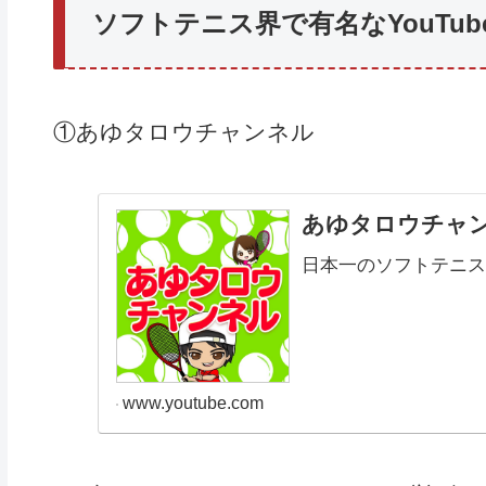
ソフトテニス界で有名なYouTube
①あゆタロウチャンネル
あゆタロウチャ
日本一のソフトテニスYo
www.youtube.com