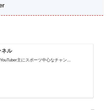
r
ンネル
uTuber主にスポーツ中心なチャン...