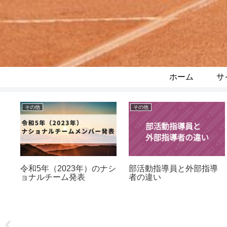
ホーム
サ
その他
その他
ショ
令和5年（2023年）のナシ
部活動指導員と外部指導
表
ョナルチーム発表
者の違い