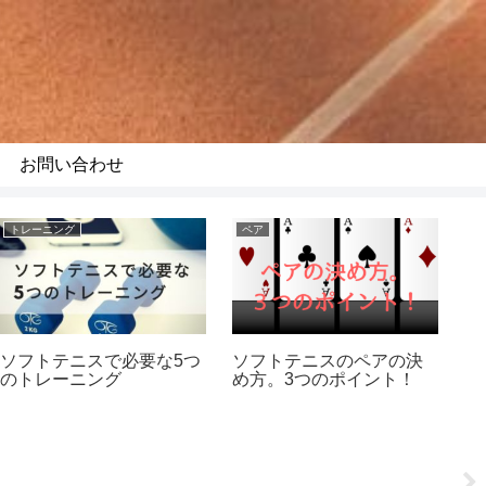
お問い合わせ
トレーニング
ペア
前
ソフトテニスで必要な5つ
ソフトテニスのペアの決
前
のトレーニング
め方。3つのポイント！
イ